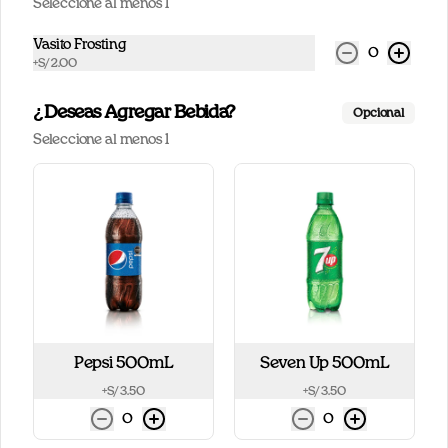
Seleccione al menos 1
Conócenos
Vasito Frosting
0
+
S/ 2.00
Nuestros locales
Contacto
¿Deseas Agregar Bebida?
Opcional
Términos y Condiciones Cinnabon
Seleccione al menos 1
Trabaja con nosotros
Términos y condiciones
Política de privacidad
Redes sociales
Instagram
Facebook
Pepsi 500mL
Seven Up 500mL
Mi cuenta
+
S/ 3.50
+
S/ 3.50
0
0
Pedir