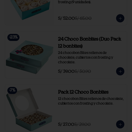
frosting (9 unidades).
S/ 52.00
S/ 65.00
-
23
%
24 Choco Bonbites (Duo Pack
12 bonbites)
24 chocobon Bites rellenos de 
chocolate, cubiertos con frosting y 
chocolate.
S/ 39.00
S/ 50.90
-
7
%
Pack 12 Choco Bonbites
12 chocobon Bites rellenos de chocolate, 
cubiertos con frosting y chocolate.
S/ 27.00
S/ 29.00