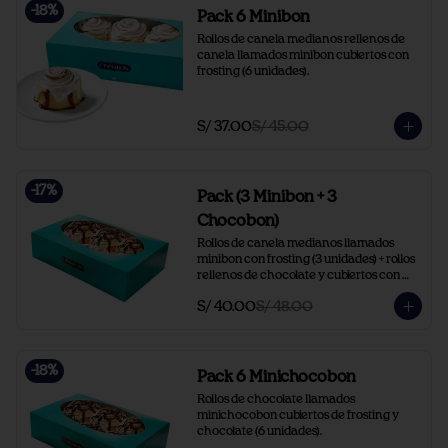
-
18
%
Pack 6 Minibon
Rollos de canela medianos rellenos de 
canela llamados minibon cubiertos con 
frosting (6 unidades).
S/ 37.00
S/ 45.00
-
17
%
Pack (3 Minibon + 3
Chocobon)
Rollos de canela medianos llamados 
minibon con frosting (3 unidades) + rollos 
rellenos de chocolate y cubiertos con 
frosting y chocolate (3 unidades).
S/ 40.00
S/ 48.00
-
18
%
Pack 6 Minichocobon
Rollos de chocolate llamados 
minichocobon cubiertos de frosting y 
chocolate (6 unidades).