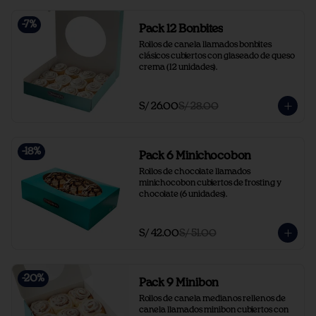
-
7
%
Pack 12 Bonbites
Rollos de canela llamados bonbites 
clásicos cubiertos con glaseado de queso 
crema (12 unidades).
S/ 26.00
S/ 28.00
-
18
%
Pack 6 Minichocobon
Rollos de chocolate llamados 
minichocobon cubiertos de frosting y 
chocolate (6 unidades).
S/ 42.00
S/ 51.00
-
20
%
Pack 9 Minibon
Rollos de canela medianos rellenos de 
canela llamados minibon cubiertos con 