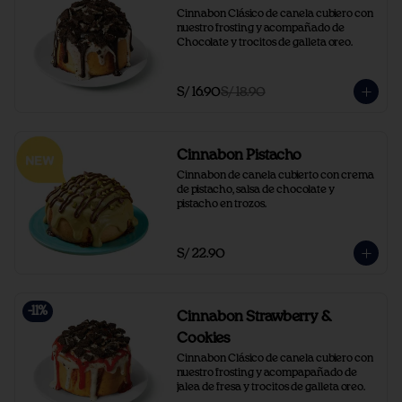
Cinnabon Clásico de canela cubiero con 
nuestro frosting y acompañado de 
Chocolate y trocitos de galleta oreo.
S/ 16.90
S/ 18.90
Cinnabon Pistacho
Cinnabon de canela cubierto con crema 
de pistacho, salsa de chocolate y 
pistacho en trozos.
S/ 22.90
-
11
%
Cinnabon Strawberry &
Cookies
Cinnabon Clásico de canela cubiero con 
nuestro frosting y acompapañado de 
jalea de fresa y trocitos de galleta oreo.