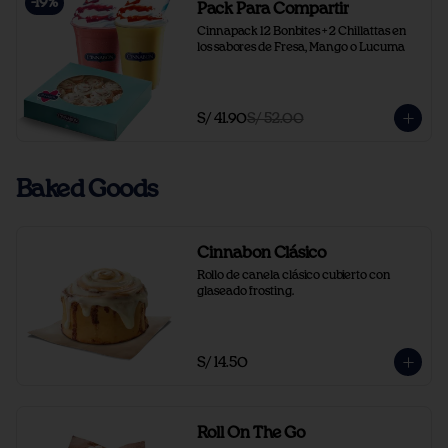
-
19
%
Pack Para Compartir
Cinnapack 12 Bonbites + 2 Chillattas en 
los sabores de Fresa, Mango o Lucuma
S/ 41.90
S/ 52.00
Baked Goods
Cinnabon Clásico
Rollo de canela clásico cubierto con 
glaseado frosting.
S/ 14.50
Roll On The Go