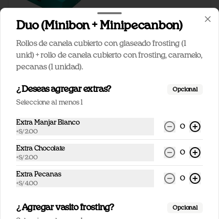
S/ 42.00
S/ 51.00
Duo (Minibon + Minipecanbon)
Rollos de canela cubierto con glaseado frosting (1
-
20
%
Pack 9 Minibon
unid) + rollo de canela cubierto con frosting, caramelo,
Rollos de canela medianos rellenos de 
pecanas (1 unidad).
canela llamados minibon cubiertos con 
frosting (9 unidades).
¿Deseas agregar extras?
Opcional
Seleccione al menos 1
S/ 52.00
S/ 65.00
Extra Manjar Blanco
0
+
S/ 2.00
Extra Chocolate
0
+
S/ 2.00
Extra Pecanas
0
+
S/ 4.00
¿Agregar vasito frosting?
Opcional