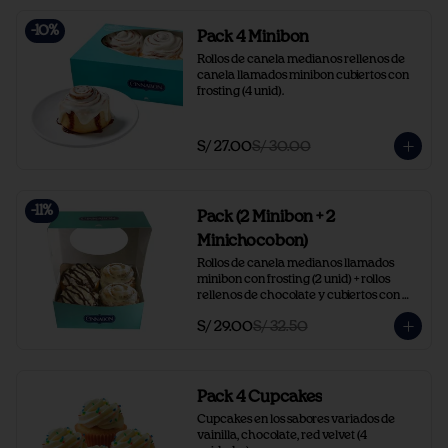
-
10
%
Pack 4 Minibon
Rollos de canela medianos rellenos de 
canela llamados minibon cubiertos con 
frosting (4 unid).
S/ 27.00
S/ 30.00
-
11
%
Pack (2 Minibon + 2
Minichocobon)
Rollos de canela medianos llamados 
minibon con frosting (2 unid) + rollos  
rellenos de chocolate y cubiertos con 
frosting y chocolate (2 unid).
S/ 29.00
S/ 32.50
Pack 4 Cupcakes
Cupcakes en los sabores variados de 
vainilla, chocolate, red velvet (4 