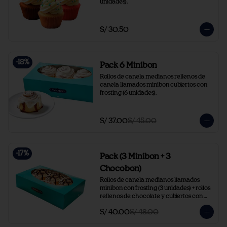
unidades).
S/ 30.50
-
18
%
Pack 6 Minibon
Rollos de canela medianos rellenos de 
canela llamados minibon cubiertos con 
frosting (6 unidades).
S/ 37.00
S/ 45.00
-
17
%
Pack (3 Minibon + 3
Chocobon)
Rollos de canela medianos llamados 
minibon con frosting (3 unidades) + rollos 
rellenos de chocolate y cubiertos con 
frosting y chocolate (3 unidades).
S/ 40.00
S/ 48.00