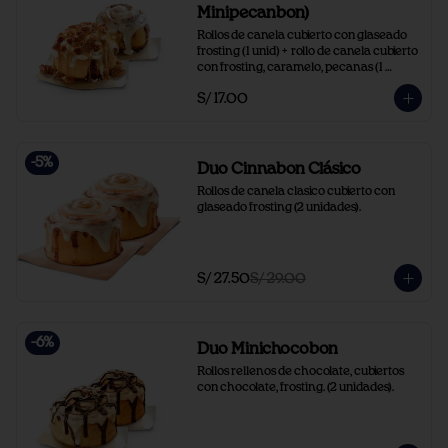
Minipecanbon)
Rollos de canela cubierto con glaseado 
frosting (1 unid) +  rollo de canela cubierto 
con frosting, caramelo, pecanas (1 
unidad).
S/ 17.00
-
5
%
Duo Cinnabon Clásico
Rollos de canela clasico cubierto con 
glaseado frosting (2 unidades).
S/ 27.50
S/ 29.00
-
6
%
Duo Minichocobon
Rollos rellenos de chocolate, cubiertos 
con chocolate, frosting. (2 unidades).