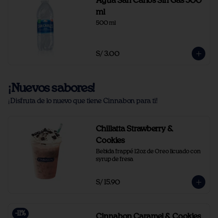
Agua San Carlos Sin Gas 500
ml
500 ml
S/ 3.00
¡Nuevos sabores!
¡Disfruta de lo nuevo que tiene Cinnabon para ti!
Chillatta Strawberry &
Cookies
Bebida frappé 12oz de Oreo licuado con 
syrup de fresa
S/ 15.90
-
11
%
Cinnabon Caramel & Cookies