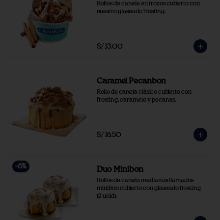
Rollos de canela en trozos cubierto con 
nuestro glaseado frosting.
S/ 13.00
Caramel Pecanbon
Rollo de canela clásico cubierto con 
frosting, caramelo y pecanas.
S/ 16.50
-
6
%
Duo Minibon
Rollos de canela medianos llamados 
minibon cubierto con glaseado frosting 
(2 unid).