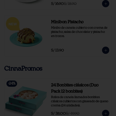
S/ 16.90
S/ 18.90
Minibon Pistacho
Minibo de canela cubierto con crema de 
pistacho, salsa de chocolate y pistacho 
en trozos.
S/ 13.90
CinnaPromos
-
24
%
24 Bonbites clásicos (Duo
Pack 12 bonbites)
Rollos de canela llamados bonbites 
clásicos cubiertos con glaseado de queso 
crema (24 unidades).
S/ 38.00
S/ 49.90