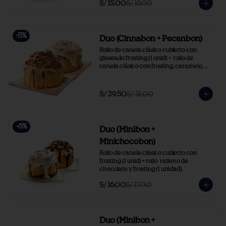
S/ 15.00
S/ 16.00
-
5
%
Duo (Cinnabon + Pecanbon)
Rollo de canela clásico cubierto con 
glaseado frosting (1 unid) +  rollo de 
canela clásico con frosting, caramelo, 
pecanas (1 unidad).
S/ 29.50
S/ 31.00
-
6
%
Duo (Minibon +
Minichocobon)
Rollo de canela clásico cubierto con 
frosting (1 unid) + rollo  relleno de 
chocolate y frosting (1 unidad).
S/ 16.00
S/ 17.00
Duo (Minibon +