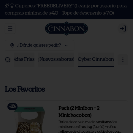
🎁😬 Cupones: "FREEDELIVERY" (1 canje por usuario para
compras mínima de s/40 - Tope de descuento s/7.0)
Abrir menu de navegación
Logi
¿Dónde quieres pedir?
as
Bebidas Frías
¡Nuevos sabores!
Cyber Cinnabon
Los Favoritos
-
11
%
Pack (2 Minibon + 2
Minichocobon)
Rollos de canela medianos llamados 
minibon con frosting (2 unid) + rollos  
rellenos de chocolate y cubiertos con 