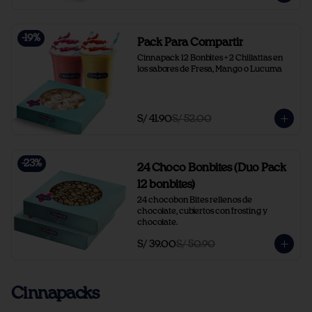
-
19
%
Pack Para Compartir
Cinnapack 12 Bonbites + 2 Chillattas en 
los sabores de Fresa, Mango o Lucuma
S/ 41.90
S/ 52.00
-
23
%
24 Choco Bonbites (Duo Pack
12 bonbites)
24 chocobon Bites rellenos de 
chocolate, cubiertos con frosting y 
chocolate.
S/ 39.00
S/ 50.90
Cinnapacks