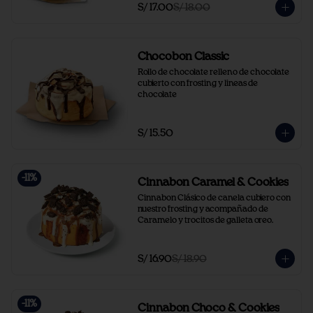
S/ 17.00
S/ 18.00
Chocobon Classic
Rollo de chocolate relleno de chocolate 
cubierto con frosting y lineas de 
chocolate
S/ 15.50
-
11
%
Cinnabon Caramel & Cookies
Cinnabon Clásico de canela cubiero con 
nuestro frosting y acompañado de 
Caramelo y trocitos de galleta oreo.
S/ 16.90
S/ 18.90
-
11
%
Cinnabon Choco & Cookies