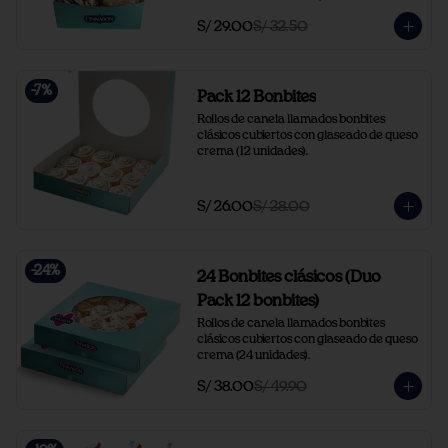
frosting y chocolate (2 unid).
S/ 29.00
S/ 32.50
-
7
%
Pack 12 Bonbites
Rollos de canela llamados bonbites 
clásicos cubiertos con glaseado de queso 
crema (12 unidades).
S/ 26.00
S/ 28.00
-
24
%
24 Bonbites clásicos (Duo
Pack 12 bonbites)
Rollos de canela llamados bonbites 
clásicos cubiertos con glaseado de queso 
crema (24 unidades).
S/ 38.00
S/ 49.90