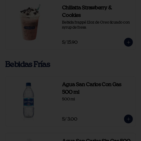
Chillatta Strawberry &
Cookies
Bebida frappé 12oz de Oreo licuado con 
syrup de fresa
S/ 15.90
Bebidas Frías
Agua San Carlos Con Gas
500 ml
500 ml
S/ 3.00