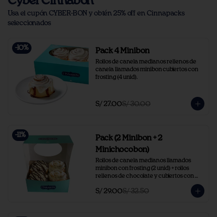
Cyber Cinnabon
Usa el cupón CYBER-BON y obtén 25% off en Cinnapacks
seleccionados
-
10
%
Pack 4 Minibon
Rollos de canela medianos rellenos de 
canela llamados minibon cubiertos con 
frosting (4 unid).
S/ 27.00
S/ 30.00
-
11
%
Pack (2 Minibon + 2
Minichocobon)
Rollos de canela medianos llamados 
minibon con frosting (2 unid) + rollos  
rellenos de chocolate y cubiertos con 
frosting y chocolate (2 unid).
S/ 29.00
S/ 32.50