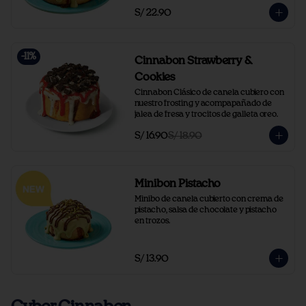
S/ 22.90
-
11
%
Cinnabon Strawberry &
Cookies
Cinnabon Clásico de canela cubiero con 
nuestro frosting y acompapañado de 
jalea de fresa y trocitos de galleta oreo.
S/ 16.90
S/ 18.90
Minibon Pistacho
Minibo de canela cubierto con crema de 
pistacho, salsa de chocolate y pistacho 
en trozos.
S/ 13.90