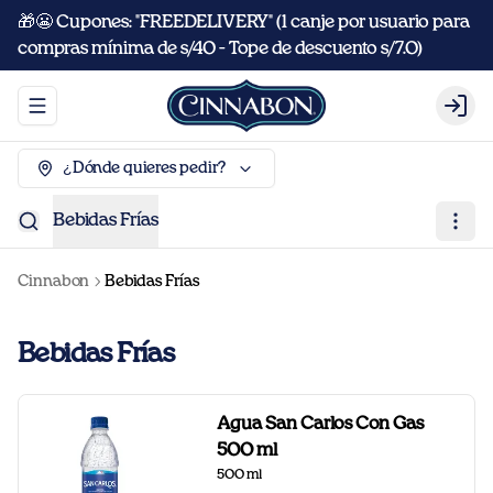
🎁😬 Cupones: "FREEDELIVERY" (1 canje por usuario para
compras mínima de s/40 - Tope de descuento s/7.0)
Abrir menu de navegación
Logi
¿Dónde quieres pedir?
Bebidas Frías
Cinnabon
Bebidas Frías
Bebidas Frías
Agua San Carlos Con Gas
500 ml
500 ml