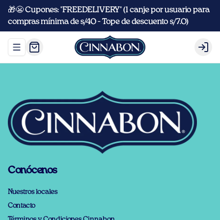
🎁😬 Cupones: "FREEDELIVERY" (1 canje por usuario para
compras mínima de s/40 - Tope de descuento s/7.0)
Abrir menu de navegación
Logi
Conócenos
Nuestros locales
Contacto
Términos y Condiciones Cinnabon