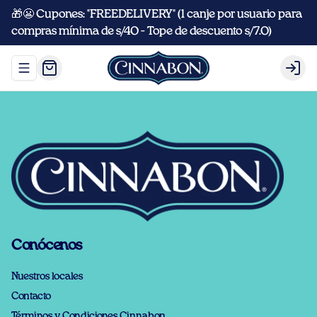
🎁😬 Cupones: "FREEDELIVERY" (1 canje por usuario para
compras mínima de s/40 - Tope de descuento s/7.0)
Abrir menu de navegación
Logi
Conócenos
Nuestros locales
Contacto
Términos y Condiciones Cinnabon